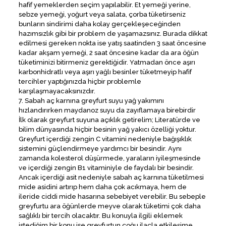
hafif yemeklerden seçim yapılabilir. Et yemeği yerine,
sebze yemeği, yoğurt veya salata, çorba tüketirseniz
bunların sindirimi daha kolay gerçekleşeceğinden
hazımsızlık gibi bir problem de yaşamazsınız. Burada dikkat
edilmesi gereken nokta ise yatış saatinden 3 saat öncesine
kadar akşam yemeği, 2 saat öncesine kadar da ara öğün
tüketiminizi bitirmeniz gerektiğidir. Yatmadan önce aşırı
karbonhidratlı veya aşırı yağlı besinler tüketmeyip hafif
tercihler yaptığınızda hiçbir problemle
karşılaşmayacaksınızdır.
7. Sabah aç karnına greyfurt suyu yağ yakımını
hızlandırırken maydanoz suyu da zayıflamaya birebirdir
İlk olarak greyfurt suyuna açıklık getirelim; Literatürde ve
bilim dünyasında hiçbir besinin yağ yakıcı özelliği yoktur.
Greyfurt içerdiği zengin C vitamini nedeniyle bağışıklık
sistemini güçlendirmeye yardımcı bir besindir. Aynı
zamanda kolesterol düşürmede, yaraların iyileşmesinde
ve içerdiği zengin B1 vitaminiyle de faydalı bir besindir.
Ancak içerdiği asit nedeniyle sabah aç karnına tüketilmesi
mide asidini artırıp hem daha çok acıkmaya, hem de
ileride ciddi mide hasarına sebebiyet verebilir. Bu sebeple
greyfurtu ara öğünlerde meyve olarak tüketimi çok daha
sağlıklı bir tercih olacaktır. Bu konuyla ilgili eklemek
istediğim bir konu ise greyfurtun çoğu ilaçla etkileşime