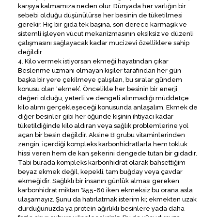
karşıya kalmamıza neden olur. Dünyada her varlığın bir
sebebi olduğu düşünülürse her besinin de tüketilmesi
gerekir. Hiç bir gıda tek başına, son derece karmaşık ve
sistemli işleyen vücut mekanizmasının eksiksiz ve düzenli
çalışmasını sağlayacak kadar mucizevi özelliklere sahip
değildir.
4. Kilo vermek istiyorsan ekmeği hayatından çıkar
Beslenme uzmanı olmayan kişiler tarafından her gün
başka bir yere çekilmeye çalışılan, bu sıralar gündem
konusu olan ‘ekmek’. Öncelikle her besinin bir enerji
değeri olduğu, yeterli ve dengeli alınmadığı müddetçe
kilo alımı gerçekleşeceği konusunda anlaşalım. Ekmek de
diğer besinler gibi her öğünde kişinin ihtiyacı kadar
tüketildiğinde kilo aldıran veya sağlık problemlerine yol
açan bir besin değildir. Aksine B grubu vitaminlerinden
zengin, içerdiği kompleks karbonhidratlarla hem tokluk
hissi veren hem de kan şekerini dengede tutan bir gıdadır.
Tabi burada kompleks karbonhidrat olarak bahsettiğim
beyaz ekmek değil, kepekli, tam buğday veya çavdar
ekmeğidir. Sağlıklı bir insanın günlük alması gereken
karbonhidrat miktarı %55-60 iken ekmeksiz bu orana asla
ulaşamayız. Şunu da hatırlatmak isterim ki; ekmekten uzak
durduğunuzda ya protein ağırlıklı besinlere yada daha