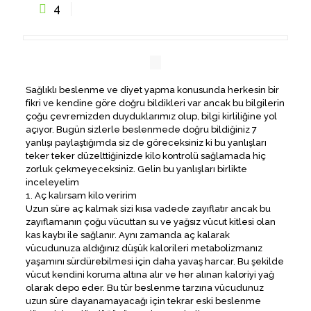
4
Sağlıklı beslenme ve diyet yapma konusunda herkesin bir
fikri ve kendine göre doğru bildikleri var ancak bu bilgilerin
çoğu çevremizden duyduklarımız olup, bilgi kirliliğine yol
açıyor. Bugün sizlerle beslenmede doğru bildiğiniz 7
yanlışı paylaştığımda siz de göreceksiniz ki bu yanlışları
teker teker düzelttiğinizde kilo kontrolü sağlamada hiç
zorluk çekmeyeceksiniz. Gelin bu yanlışları birlikte
inceleyelim
1. Aç kalırsam kilo veririm
Uzun süre aç kalmak sizi kısa vadede zayıflatır ancak bu
zayıflamanın çoğu vücuttan su ve yağsız vücut kitlesi olan
kas kaybı ile sağlanır. Aynı zamanda aç kalarak
vücudunuza aldığınız düşük kalorileri metabolizmanız
yaşamını sürdürebilmesi için daha yavaş harcar. Bu şekilde
vücut kendini koruma altına alır ve her alınan kaloriyi yağ
olarak depo eder. Bu tür beslenme tarzına vücudunuz
uzun süre dayanamayacağı için tekrar eski beslenme