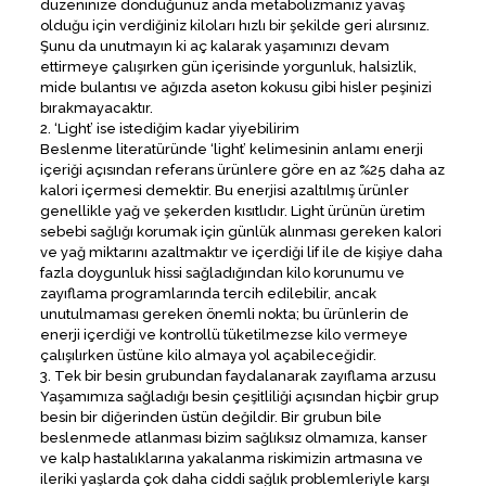
düzeninize döndüğünüz anda metabolizmanız yavaş
olduğu için verdiğiniz kiloları hızlı bir şekilde geri alırsınız.
Şunu da unutmayın ki aç kalarak yaşamınızı devam
ettirmeye çalışırken gün içerisinde yorgunluk, halsizlik,
mide bulantısı ve ağızda aseton kokusu gibi hisler peşinizi
bırakmayacaktır.
2. ‘Light’ ise istediğim kadar yiyebilirim
Beslenme literatüründe ‘light’ kelimesinin anlamı enerji
içeriği açısından referans ürünlere göre en az %25 daha az
kalori içermesi demektir. Bu enerjisi azaltılmış ürünler
genellikle yağ ve şekerden kısıtlıdır. Light ürünün üretim
sebebi sağlığı korumak için günlük alınması gereken kalori
ve yağ miktarını azaltmaktır ve içerdiği lif ile de kişiye daha
fazla doygunluk hissi sağladığından kilo korunumu ve
zayıflama programlarında tercih edilebilir, ancak
unutulmaması gereken önemli nokta; bu ürünlerin de
enerji içerdiği ve kontrollü tüketilmezse kilo vermeye
çalışılırken üstüne kilo almaya yol açabileceğidir.
3. Tek bir besin grubundan faydalanarak zayıflama arzusu
Yaşamımıza sağladığı besin çeşitliliği açısından hiçbir grup
besin bir diğerinden üstün değildir. Bir grubun bile
beslenmede atlanması bizim sağlıksız olmamıza, kanser
ve kalp hastalıklarına yakalanma riskimizin artmasına ve
ileriki yaşlarda çok daha ciddi sağlık problemleriyle karşı