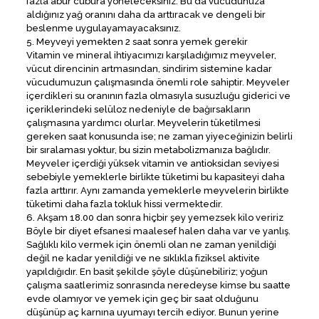
fazla abur cubura yöneleceksiniz. Bu da vücudunuza
aldığınız yağ oranını daha da arttıracak ve dengeli bir
beslenme uygulayamayacaksınız.
5. Meyveyi yemekten 2 saat sonra yemek gerekir
Vitamin ve mineral ihtiyacımızı karşıladığımız meyveler,
vücut direncinin artmasından, sindirim sistemine kadar
vücudumuzun çalışmasında önemli role sahiptir. Meyveler
içerdikleri su oranının fazla olmasıyla susuzluğu giderici ve
içeriklerindeki selüloz nedeniyle de bağırsakların
çalışmasına yardımcı olurlar. Meyvelerin tüketilmesi
gereken saat konusunda ise; ne zaman yiyeceğinizin belirli
bir sıralaması yoktur, bu sizin metabolizmanıza bağlıdır.
Meyveler içerdiği yüksek vitamin ve antioksidan seviyesi
sebebiyle yemeklerle birlikte tüketimi bu kapasiteyi daha
fazla arttırır. Aynı zamanda yemeklerle meyvelerin birlikte
tüketimi daha fazla tokluk hissi vermektedir.
6. Akşam 18.00 dan sonra hiçbir şey yemezsek kilo veririz
Böyle bir diyet efsanesi maalesef halen daha var ve yanlış.
Sağlıklı kilo vermek için önemli olan ne zaman yenildiği
değil ne kadar yenildiği ve ne sıklıkla fiziksel aktivite
yapıldığıdır. En basit şekilde şöyle düşünebiliriz; yoğun
çalışma saatlerimiz sonrasında neredeyse kimse bu saatte
evde olamıyor ve yemek için geç bir saat olduğunu
düşünüp aç karnına uyumayı tercih ediyor. Bunun yerine