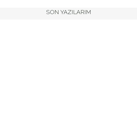
SON YAZILARIM
11 Ağustos
2019
Emzirirken
Kilo Verin
22 Temmuz
2019
Günlük 10
Alışkanlık