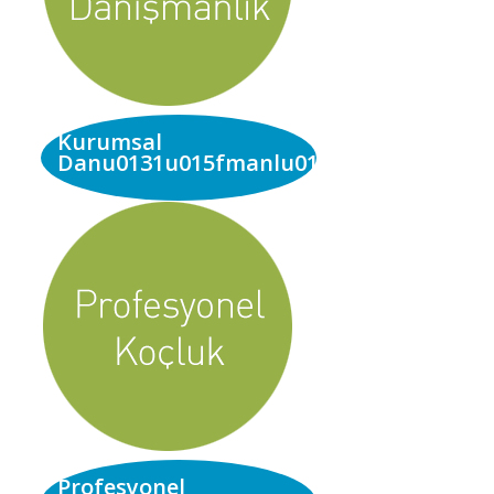
Kurumsal
Danu0131u015fmanlu0131k
Profesyonel