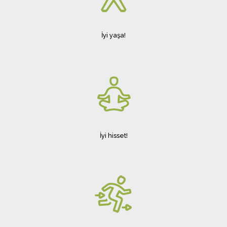
İyi yaşa!
İyi hisset!