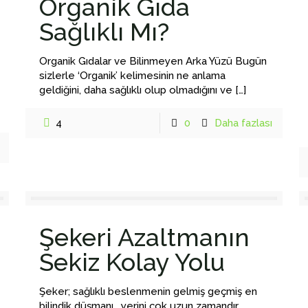
Organik Gıda
Sağlıklı Mı?
Organik Gıdalar ve Bilinmeyen Arka Yüzü Bugün
sizlerle ‘Organik’ kelimesinin ne anlama
geldiğini, daha sağlıklı olup olmadığını ve
[…]
4
0
Daha fazlası
Şekeri Azaltmanın
Sekiz Kolay Yolu
Şeker; sağlıklı beslenmenin gelmiş geçmiş en
bilindik düşmanı… yerini çok uzun zamandır