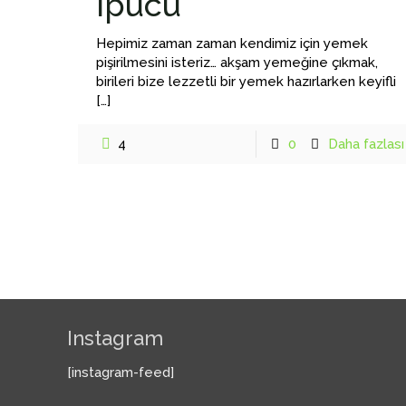
İpucu
Hepimiz zaman zaman kendimiz için yemek
pişirilmesini isteriz… akşam yemeğine çıkmak,
birileri bize lezzetli bir yemek hazırlarken keyifli
[…]
4
0
Daha fazlası
Instagram
[instagram-feed]