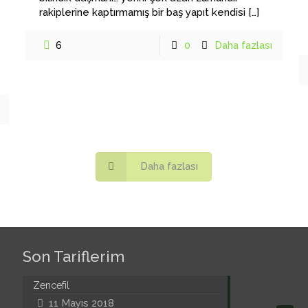
rakiplerine kaptırmamış bir baş yapıt kendisi
[…]
6
0
Daha fazlası
Daha fazlası
Son Tariflerim
Zencefil
11 Mayıs 2018