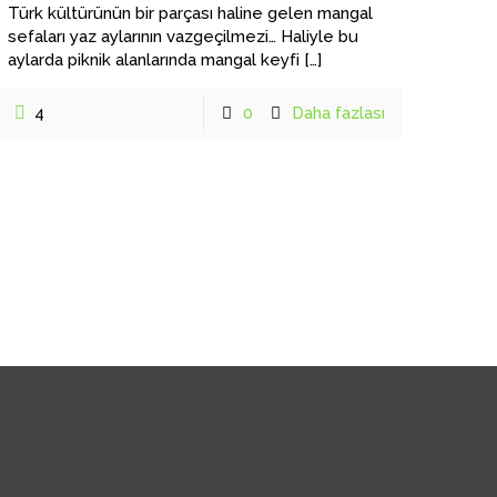
Türk kültürünün bir parçası haline gelen mangal
sefaları yaz aylarının vazgeçilmezi… Haliyle bu
aylarda piknik alanlarında mangal keyfi
[…]
4
0
Daha fazlası