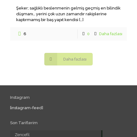
Şeker; sağlıklı beslenmenin gelmiş geçmiş en bilindik
düşmanı… yerini çok uzun zamandır rakiplerine
kaptırmamış bir baş yapıt kendisi
[…]
6
0
Daha fazlası
Daha fazlası
Instagram
[instagram-feed]
Son Tariflerim
Zencefil