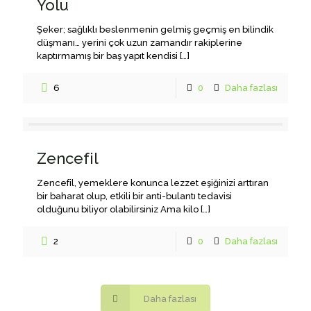
Yolu
Şeker; sağlıklı beslenmenin gelmiş geçmiş en bilindik
düşmanı… yerini çok uzun zamandır rakiplerine
kaptırmamış bir baş yapıt kendisi
[…]
6
0
Daha fazlası
Zencefil
Zencefil, yemeklere konunca lezzet eşiğinizi arttıran
bir baharat olup, etkili bir anti-bulantı tedavisi
olduğunu biliyor olabilirsiniz Ama kilo
[…]
2
0
Daha fazlası
Daha fazlası